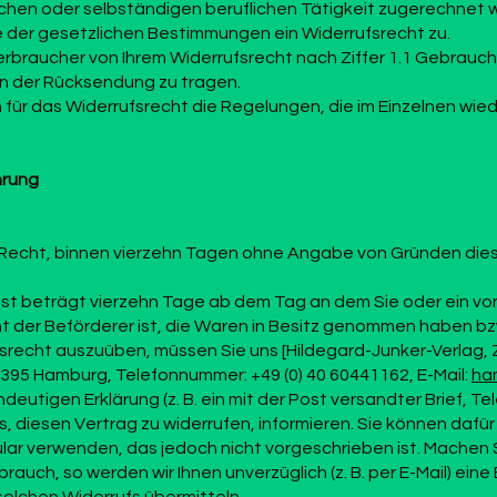
ichen oder selbständigen beruflichen Tätigkeit zugerechnet 
der gesetzlichen Bestimmungen ein Widerrufsrecht zu.
erbraucher von Ihrem Widerrufsrecht nach Ziffer 1.1 Gebrauch
n der Rücksendung zu tragen.
n für das Widerrufsrecht die Regelungen, die im Einzelnen wie
hrung
Recht, binnen vierzehn Tagen ohne Angabe von Gründen dies
rist beträgt vierzehn Tage ab dem Tag an dem Sie oder ein v
cht der Beförderer ist, die Waren in Besitz genommen haben bz
fsrecht auszuüben, müssen Sie uns [Hildegard-Junker-Verlag,
2395 Hamburg, Telefonnummer: +49 (0) 40 60441162, E-Mail:
ha
indeutigen Erklärung (z. B. ein mit der Post versandter Brief, Te
s, diesen Vertrag zu widerrufen, informieren. Sie können daf
lar verwenden, das jedoch nicht vorgeschrieben ist. Machen S
rauch, so werden wir Ihnen unverzüglich (z. B. per E-Mail) ein