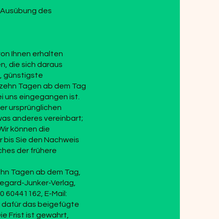
ie Ausübung des
von Ihnen erhalten
n, die sich daraus
, günstigste
erzehn Tagen ab dem Tag
ei uns eingegangen ist.
er ursprünglichen
was anderes vereinbart;
Wir können die
r bis Sie den Nachweis
hes der frühere
zehn Tagen ab dem Tag,
degard-Junker-Verlag,
0 60441162, E-Mail:
 dafür das beigefügte
e Frist ist gewahrt,