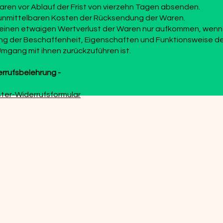
aren vor Ablauf der Frist von vierzehn Tagen absenden.
 unmittelbaren Kosten der Rücksendung der Waren.
 einen etwaigen Wertverlust der Waren nur aufkommen, wenn 
ung der Beschaffenheit, Eigenschaften und Funktionsweise d
gang mit ihnen zurückzuführen ist.
errufsbelehrung -
ster-Widerrufsformular
Rund um den Einkauf
B
D
Kaufen
E
Preise und Versandkosten
B
Widerrufsrecht
O
Datenschutzerklärung