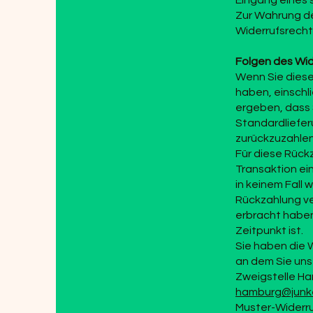
Eingang eines 
Zur Wahrung der
Widerrufsrecht
Folgen des Wid
Wenn Sie diesen
haben, einschli
ergeben, dass 
Standardliefer
zurückzuzahlen,
Für diese Rück
Transaktion ei
in keinem Fall
Rückzahlung ve
erbracht haben
Zeitpunkt ist.
Sie haben die 
an dem Sie uns
Zweigstelle Ha
hamburg@junke
Muster-Widerruf