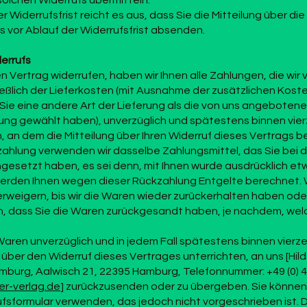
solchen Widerrufs übermitteln.
 Widerrufsfrist reicht es aus, dass Sie die Mitteilung über d
s vor Ablauf der Widerrufsfrist absenden.
errufs
 Vertrag widerrufen, haben wir Ihnen alle Zahlungen, die wir 
eßlich der Lieferkosten (mit Ausnahme der zusätzlichen Koste
Sie eine andere Art der Lieferung als die von uns angebotene
ung gewählt haben), unverzüglich und spätestens binnen vi
 an dem die Mitteilung über Ihren Widerruf dieses Vertrags b
zahlung verwenden wir dasselbe Zahlungsmittel, das Sie bei d
ngesetzt haben, es sei denn, mit Ihnen wurde ausdrücklich et
 werden Ihnen wegen dieser Rückzahlung Entgelte berechnet. 
rweigern, bis wir die Waren wieder zurückerhalten haben ode
, dass Sie die Waren zurückgesandt haben, je nachdem, welc
Waren unverzüglich und in jedem Fall spätestens binnen vier
 über den Widerruf dieses Vertrages unterrichten, an uns [Hil
mburg, Aalwisch 21, 22395 Hamburg, Telefonnummer: +49 (0) 4
r-verlag.de
] zurückzusenden oder zu übergeben. Sie können
sformular verwenden, das jedoch nicht vorgeschrieben ist. Di