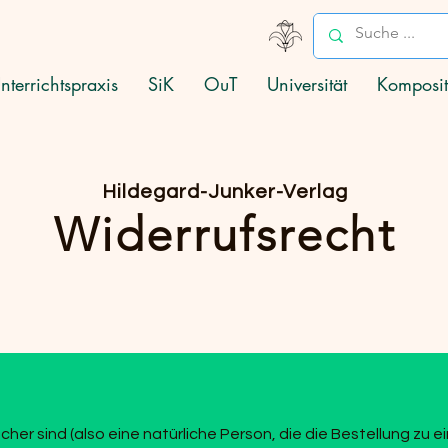
nterrichtspraxis
SiK
OuT
Universität
Komposit
Hildegard-Junker-Verlag
Widerrufsrecht
her sind (also eine natürliche Person, die die Bestellung zu 