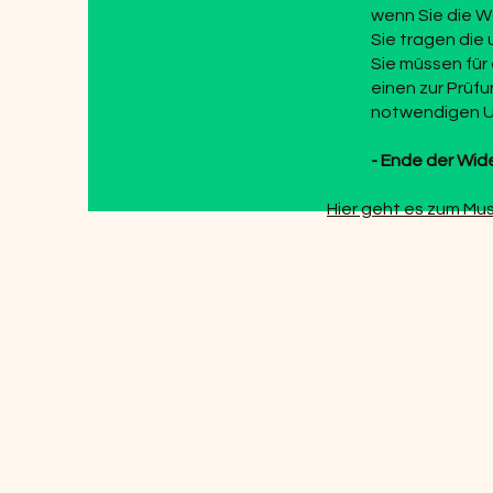
wenn Sie die W
Sie tragen die
Sie müssen für
einen zur Prüf
notwendigen Um
- Ende der Wid
Hier geht es zum Mu
Hildegard-Junker-Verlag
Über uns
Kontakt
Impressum
AGB