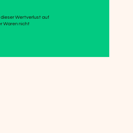
dieser Wertverlust auf
er Waren nicht
egleitmaterialien
MP – Manuskriptgestaltung
lektronische
egleitmaterialien
ffline-Katalog