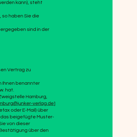
werden kann), steht
, so haben Sie die
dergegeben sind in der
en Vertrag zu
on Ihnen benannter
w. hat.
 Zweigstelle Hamburg,
mburg@junker-verlag.de
]
lefax oder E-Mail) über
ür das beigefügte Muster-
ie von dieser
e Bestätigung über den