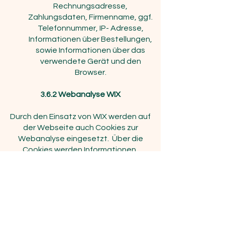
Rechnungsadresse,
Zahlungsdaten, Firmenname, ggf.
Telefonnummer, IP- Adresse,
Informationen über Bestellungen,
sowie Informationen über das
verwendete Gerät und den
Browser.
3.6.2 Webanalyse WIX
Durch den Einsatz von WIX werden auf
der Webseite auch Cookies zur
Webanalyse eingesetzt. Über die
Cookies werden Informationen,
beispielsweise Zeit, Ort und Häufigkeit
des Webseiten-Besuchs des Nutzers an
einen Server von WIX übertragen und
ausgewertet.
Im Falle einer von Ihnen erteilten
Einwilligung für diese Verarbeitung ist