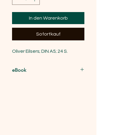
In den Warenkorb
Sofortkauf
Oliver Eilsers; DIN A5; 24 S.
eBook
Das Heft "SiK 34: George Gershwin;
Concerto in F" ist für den Betrag von
3,00 € auch als eBook erhältlich:
eBook