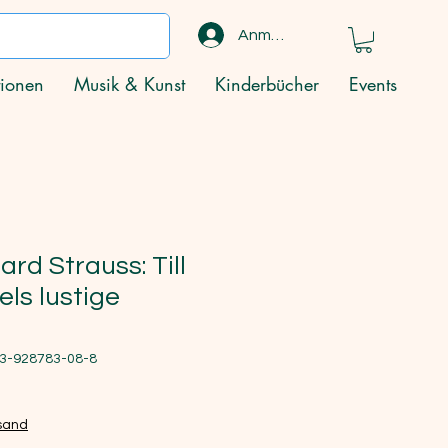
Anmelden
ionen
Musik & Kunst
Kinderbücher
Events
ard Strauss: Till
ls lustige
-3-928783-08-8
rsand