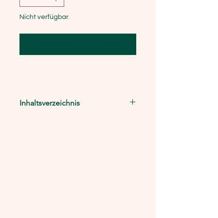
Nicht verfügbar
Benachrichtigen lassen
Inhaltsverzeichnis
Ortwin Nimczik u.a.: Musiklernen –
Zur Neukonzeption des MUs /
Johannes Bähr: Von der
Schwierigkeit des Erwerbs
musikalischer Grundkompetenz in
der Schule / Wilfried Gruhn:
Musikalische Lernstadien und
Entwicklungsphasen beim Kleinkind /
u. a.