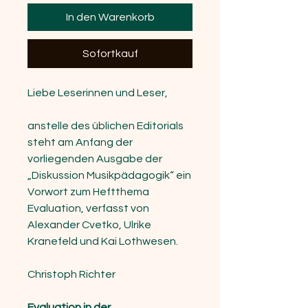
In den Warenkorb
Sofortkauf
Liebe Leserinnen und Leser,
anstelle des üblichen Editorials
steht am Anfang der
vorliegenden Ausgabe der
„Diskussion Musikpädagogik“ ein
Vorwort zum Heftthema
Evaluation, verfasst von
Alexander Cvetko, Ulrike
Kranefeld und Kai Lothwesen.
Christoph Richter
Evaluation in der