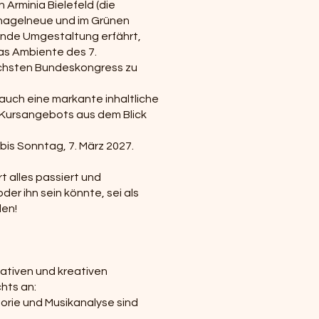
 Arminia Bielefeld (die
lnagelneue und im Grünen
gende Umgestaltung erfährt,
das Ambiente des 7.
ächsten Bundeskongress zu
auch eine markante inhaltliche
s Kursangebots aus dem Blick
bis Sonntag, 7. März 2027.
t alles passiert und
er ihn sein könnte, sei als
len!
ativen und kreativen
chts an:
orie und Musikanalyse sind