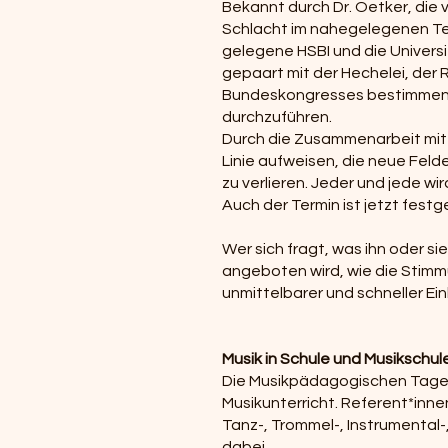
Bekannt durch Dr. Oetker, die 
Schlacht im nahegelegenen Teu
gelegene HSBI und die Univers
gepaart mit der Hechelei, der 
Bundeskongresses bestimmen w
durchzuführen.
Durch die Zusammenarbeit mit 
Linie aufweisen, die neue Feld
zu verlieren. Jeder und jede w
Auch der Termin ist jetzt fest
Wer sich fragt, was ihn oder s
angeboten wird, wie die Stimmu
unmittelbarer und schneller E
Musik in Schule und Musikschul
Die Musikpädagogischen Tage g
Musikunterricht. Referent*innen
Tanz-, Trommel-, Instrumental
dabei.