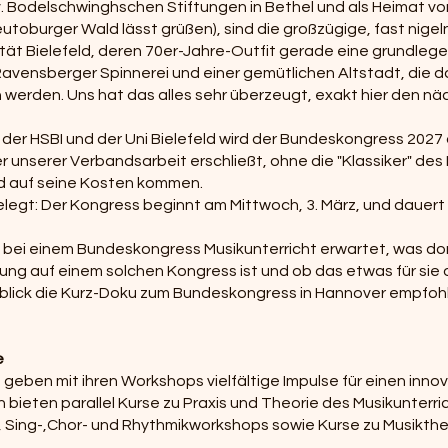
v. Bodelschwinghschen Stiftungen in Bethel und als Heimat von
toburger Wald lässt grüßen), sind die großzügige, fast nige
ität Bielefeld, deren 70er-Jahre-Outfit gerade eine grundle
Ravensberger Spinnerei und einer gemütlichen Altstadt, die 
erden. Uns hat das alles sehr überzeugt, exakt hier den n
der HSBI und der Uni Bielefeld wird der Bundeskongress 2027 
er unserer Verbandsarbeit erschließt, ohne die "Klassiker" de
ird auf seine Kosten kommen.
gelegt: Der Kongress beginnt am Mittwoch, 3. März, und dauert 
ie bei einem Bundeskongress Musikunterricht erwartet, was dor
ng auf einem solchen Kongress ist und ob das etwas für sie od
inblick die Kurz-Doku zum Bundeskongress in Hannover empfoh
e
eben mit ihren Workshops vielfältige Impulse für einen innov
 bieten parallel Kurse zu Praxis und Theorie des Musikunterri
-, Sing-,Chor- und Rhythmikworkshops sowie Kurse zu Musikthe