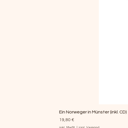
Ein Norweger in Münster (inkl. CD)
Preis
19,80 €
inkl. MwSt.
|
zzgl. Versand