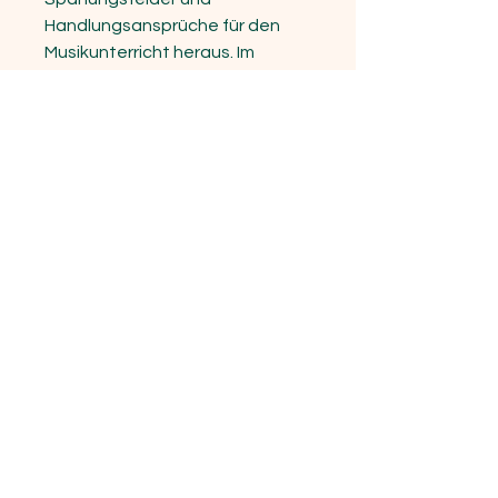
Handlungsansprüche für den
Musikunterricht heraus. Im
zweiten freien Beitrag, Diskurs
als Spiel, diskutiert Susanne
Naumann, wie grundlegende
poststrukturalistische
Denkfiguren in
bildungstheoretischen
Ansätzen einbezogen und
daraus Impulse für den
Musikunterricht abgeleitet
werden können.
Der Magazinteil schließt mit drei
Besprechungen verschiedener
Publikationen durch Peter
Röbke, Joana Grow und
Matthias Rheinländer.
Wir sind sehr dankbar, dass wir