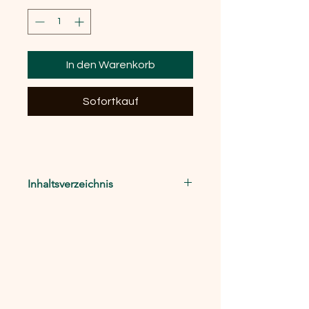
In den Warenkorb
Sofortkauf
Inhaltsverzeichnis
Gerhard Mantel: Das Musikalische
an der Musik / Christoph Richter: Das
sogenannte Künstlerische / Kai
Stefan Lothwesen: Kraftwerk: Expo
2000 / u. a.